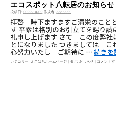
ン
エコスポット八転居のお知らせ
ツ
投稿日:
2022-10-02
作成者:
ecohachi
拝啓 時下ますますご清栄のこと
へ
す 平素は格別のお引立てを賜り誠
ス
礼申し上げます さて この度弊社
キ
とになりました つきましては こ
心努力いたし ご期待に …
続きを
ッ
プ
カテゴリー:
えこはちホームページ
|
タグ:
おしらせ
|
コメントす