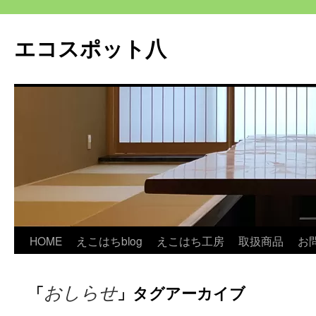
エコスポット八
コ
HOME
えこはちblog
えこはち工房
取扱商品
お
ン
おしらせ
「
」タグアーカイブ
テ