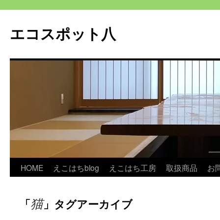
エコスポット八
コ
HOME
えこはちblog
えこはち工房
取扱商品
お
ン
猫
「
」タグアーカイブ
テ