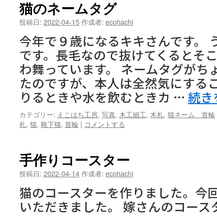
ン
猫のネームタグ
ツ
投稿日:
2022-04-15
作成者:
ecohachi
今年で９歳になるキキさんです。 
へ
です。長毛なので抜けてくるとそ
ス
わ舞っています。 ネームタグがち
キ
たのですが、本人は全然気にする
りるときや水を飲むときカ …
続き
ッ
プ
カテゴリー:
えこはち工房
,
写真
,
木工細工
,
木札
,
猫ネーム 首輪
札
,
猫
,
靴下猫
,
首輪
|
コメントする
手作りコースター
投稿日:
2022-04-14
作成者:
ecohachi
猫のコースターを作りました。今
いただきました。 嫁さんのコース