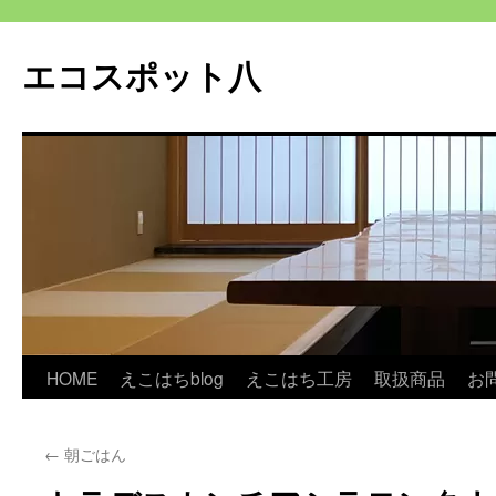
エコスポット八
コ
HOME
えこはちblog
えこはち工房
取扱商品
お
ン
←
朝ごはん
テ