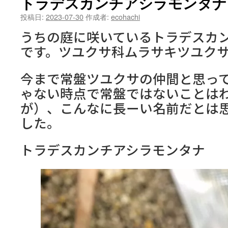
トラデスカンチアシラモンタナ
ン
投稿日:
2023-07-30
作成者:
ecohachi
ツ
うちの庭に咲いているトラデスカ
へ
です。ツユクサ科ムラサキツユク
ス
今まで常盤ツユクサの仲間と思っ
キ
ゃない時点で常盤ではないことは
ッ
が）、こんなに長ーい名前だとは
した。
プ
トラデスカンチアシラモンタナ